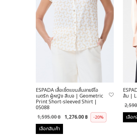
ESPADA เสื้อเชิ้ตแขนสั้นลายจีโอ
ESPADA 
เมตริก ผู้หญิง สีเบจ | Geometric
ส้ม | 
Print Short-sleeved Shirt |
2,59
05088
Original
Current
1,595.00
฿
1,276.00
฿
เลือก
-20%
price was:
price is:
เลือกสินค้า
1,595.00 ฿.
1,276.00 ฿.