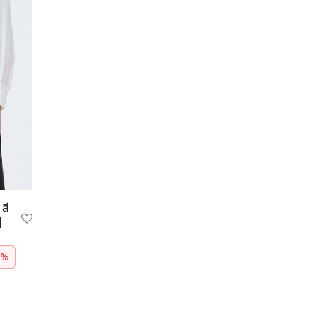
สี
|
Current
0%
price is:
1,295.00 ฿.