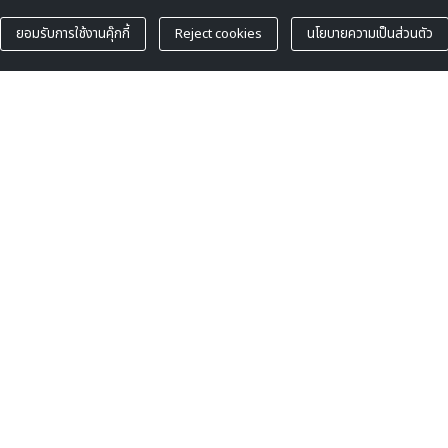
ยอมรับการใช้งานคุ๊กกี้
Reject cookies
นโยบายความเป็นส่วนตัว
Loaded Functions: 70
HELP
 Us
Delivery & Shipment Policy
ocation
Exchange & Refund Policy
eserved
Cookies P