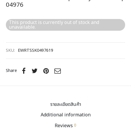
04976
This product is currently out of stock and
unavailable.
SKU:
EWRTSSK0497619
Share
รายละเอียดสินค้า
Additional information
Reviews
0