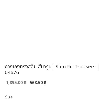
กางเกงทรงสลิม สีมารูน| Slim Fit Trousers |
04676
Original
Current
1,895.00
฿
568.50
฿
price was:
price is:
1,895.00 ฿.
568.50 ฿.
Size