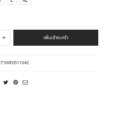
M
L
XL
เพิ่มเข้าตะกร้า
TSWE0511042