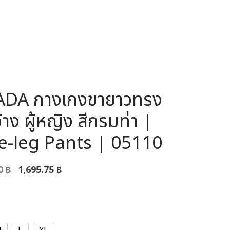
ADA กางเกงขายาวทรง
้าง ผู้หญิง สีกรมท่า |
e-leg Pants | 05110
Original
Current
00
฿
1,695.75
฿
price was:
price is:
1,995.00 ฿.
1,695.75 ฿.