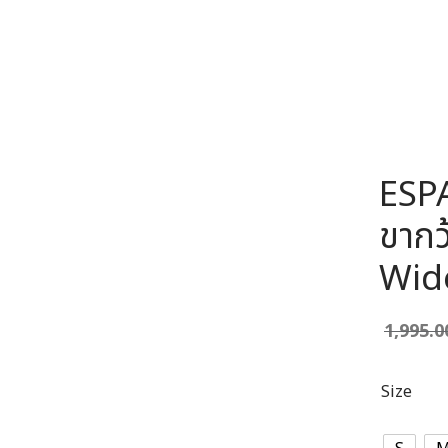
ESP
ขากว
Wid
1,995.
Size